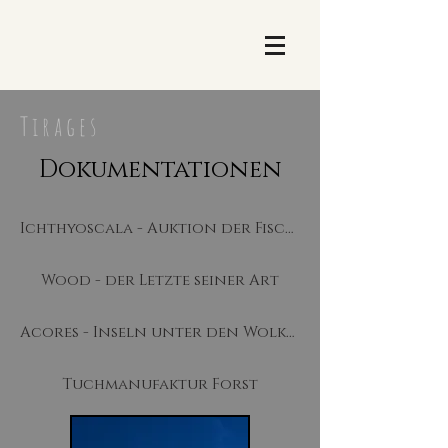
T i r a g e s
Dokumentationen
Ichthyoscala - Auktion der Fische
Wood - der Letzte seiner Art
Acores - Inseln unter den Wolken
Tuchmanufaktur Forst