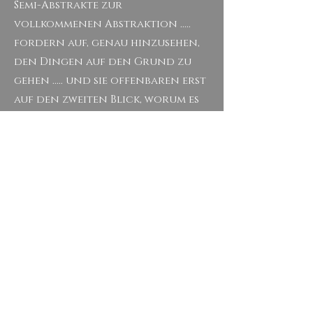
Semi-Abstrakte zur
vollkommenen Abstraktion .....
fordern auf, genau hinzusehen,
den Dingen auf den Grund zu
gehen ..... und sie offenbaren erst
auf den zweiten Blick, worum es
sich handelt .....
wie bei moderner Kunst braucht
unser Auge Zeit, das Spiel der
Farben und Formen zu deuten .....
es sind poetische Augenblicke, die
beim Betrachten seiner Bilder
deutlich zeigen, welche
Schönheit uns auch im scheinbar
Banalen umgibt ..... seine Bilder
entzaubern die Welt nicht, im
Gegenteil : sie zeigen die Natur in