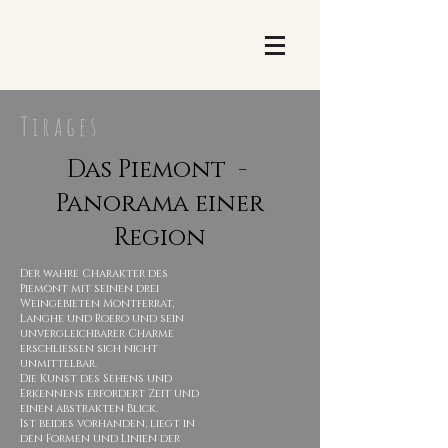
T i r a g e s
Das Piemont -
Panorama einer
Region
Der wahre Charakter des
Piemont mit seinen drei
Weingebieten Montferrat,
Langhe und Roero und sein
unvergleichbarer Charme
erschließen sich nicht
unmittelbar.
Die Kunst des Sehens und
Erkennens erfordert Zeit und
einen abstrakten Blick.
Ist beides vorhanden, liegt in
den Formen und Linien der